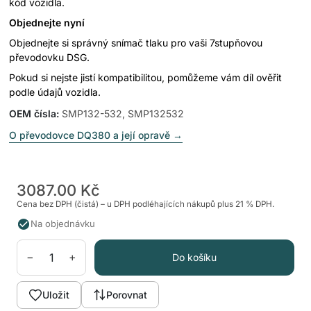
kód vozidla.
Objednejte nyní
Objednejte si správný snímač tlaku pro vaši 7stupňovou
převodovku DSG.
Pokud si nejste jistí kompatibilitou, pomůžeme vám díl ověřit
podle údajů vozidla.
OEM čísla
:
SMP132-532, SMP132532
O převodovce DQ380 a její opravě
→
3087.00 Kč
Cena bez DPH (čistá) – u DPH podléhajících nákupů plus 21 % DPH.
Na objednávku
−
+
Do košíku
Uložit
Porovnat