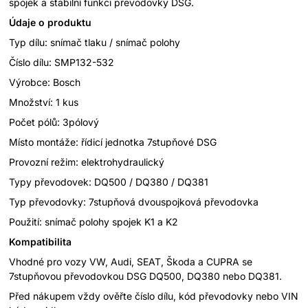
spojek a stabilní funkci převodovky DSG.
Údaje o produktu
Typ dílu: snímač tlaku / snímač polohy
Číslo dílu: SMP132-532
Výrobce: Bosch
Množství: 1 kus
Počet pólů: 3pólový
Místo montáže: řídicí jednotka 7stupňové DSG
Provozní režim: elektrohydraulický
Typy převodovek: DQ500 / DQ380 / DQ381
Typ převodovky: 7stupňová dvouspojková převodovka
Použití: snímač polohy spojek K1 a K2
Kompatibilita
Vhodné pro vozy VW, Audi, SEAT, Škoda a CUPRA se
7stupňovou převodovkou DSG DQ500, DQ380 nebo DQ381.
Před nákupem vždy ověřte číslo dílu, kód převodovky nebo VIN