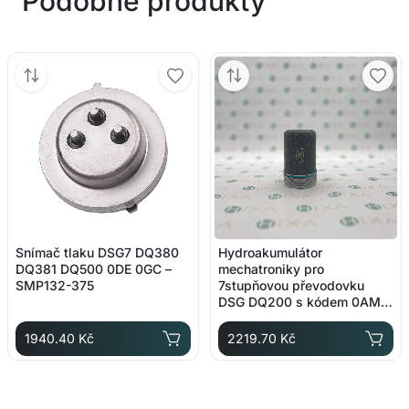
Podobné produkty
Snímač tlaku DSG7 DQ380
Hydroakumulátor
DQ381 DQ500 0DE 0GC –
mechatroniky pro
SMP132-375
7stupňovou převodovku
DSG DQ200 s kódem 0AM a
originálním číslem
0AM325587F
1940.40 Kč
2219.70 Kč