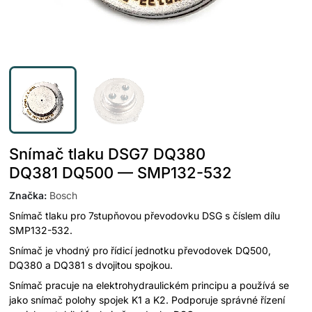
Snímač tlaku DSG7 DQ380
DQ381 DQ500 — SMP132-532
Značka
:
Bosch
Snímač tlaku pro 7stupňovou převodovku DSG s číslem dílu
SMP132-532.
Snímač je vhodný pro řídicí jednotku převodovek DQ500,
DQ380 a DQ381 s dvojitou spojkou.
Snímač pracuje na elektrohydraulickém principu a používá se
jako snímač polohy spojek K1 a K2. Podporuje správné řízení