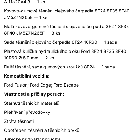
A 11x20x4.3 — 1 ks
Kovovo-gumové těsnění olejového čerpadla 8F24 8F35 8F40
JM5Z7N265E — 1 ks
Malé kovovo-gumové těsnění olejového čerpadla 8F24 8F35
8F40 JM5Z7N265F — 3 ks
Sada těsnění olejového čerpadla 8F24 10R60 — 1 sada
Plastová kulička hydraulického bloku Ford 8F24 8F35 8F40
10R60 Ø 5.9 mm — 2 ks
Další těsnění, sada gumových kroužků 8F24 — 1 sada
Kompatibilní vozidla:
Ford Fusion; Ford Edge; Ford Escape
Vlastnosti a příčiny poruch:
Stárnutí těsnicích materiálů
Přehřívání převodovky
Ztráta těsnosti
Opotřebení těsnění a těsnicích prvků
Typické příznaky poruchy: