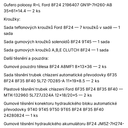
Gufero poloosy R=L Ford 8F24 2196407 GN1P-7H260-AB
35x61x14.4 — 2 ks
Kroužky:
Sada teflonových kroužků Ford 8F24 — 7 kroužků v sadě — 1
sada
Sada gumových kroužků solenoidů 8F24 9T45 — 1 sada
Sada gumových kroužků A,B,E CLUTCH 8F24 — 1 sada
Další těsnění a pouzdra:
Gumové pouzdro tělesa 8F24 A8MF1 8x13x36 — 2 ks
Sada těsnění trubek chlazení automatické převodovky 6F35
8F24 8F35 8F40 5L7Z-7D285-A 11x19x8.5 — 2 ks
Plastové těsnění trubek chlazení Ford 6F35 8F24 8F35 8F40 —
MTK-132960 5L7Z7J324A 12x18/20x5 — 2 ks
Gumové těsnění konektoru hydraulického bloku automatické
převodovky 9T40 9T45 9T50 9T65 8F24 8F35 8F40
24280824 — 1 ks
Gumové těsnění hydraulického akumulátoru 8F24 JM5Z-7H274-