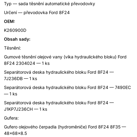
Typ — sada těsnění automatické převodovky
Určení — převodovka Ford 8F24
OEM:
K260900D
Obsah sady:
Těsnění:
Gumové těsnění olejové vany (víka hydraulického bloku) Ford
8F24 2304024 — 1 ks
Separátorová deska hydraulického bloku Ford 8F24 —
7J236DB — 1 ks
Separátorová deska hydraulického bloku Ford 8F24 — 7490EC
— 1 ks
Separátorová deska hydraulického bloku Ford 8F24 —
J1KP7J236CH — 1 ks
Gufera:
Gufero olejového čerpadla (hydroměniče) Ford 8F24 8F35 —
48x68x8.5