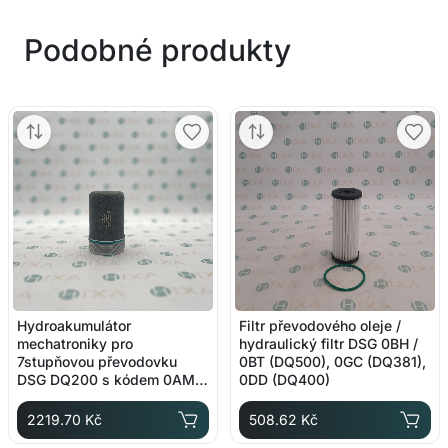
Podobné produkty
Hydroakumulátor
Filtr převodového oleje /
mechatroniky pro
hydraulický filtr DSG 0BH /
7stupňovou převodovku
0BT (DQ500), 0GC (DQ381),
DSG DQ200 s kódem 0AM a
0DD (DQ400)
originálním číslem
0AM325587F
2219.70 Kč
508.62 Kč