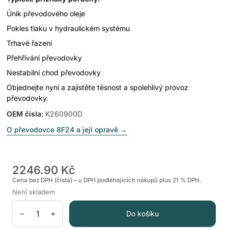
Únik převodového oleje
Pokles tlaku v hydraulickém systému
Trhavé řazení
Přehřívání převodovky
Nestabilní chod převodovky
Objednejte nyní a zajistěte těsnost a spolehlivý provoz
převodovky.
OEM čísla
:
K260900D
O převodovce 8F24 a její opravě
→
2246.90 Kč
Cena bez DPH (čistá) – u DPH podléhajících nákupů plus 21 % DPH.
Není skladem
−
+
Do košíku