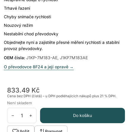
Trhavé řazení
Chyby snímače rychlosti
Nouzový režim
Nestabilní chod převodovky
Objednejte nyní a zajistěte přesné měření rychlosti a stabilní
provoz převodovky.
OEM čísla
:
J1KP-7M183-AE, J1KP7M183AE
O převodovce 8F24 a její opravě
→
833.49 Kč
Cena bez DPH (čistá) – u DPH podléhajících nákupů plus 21 % DPH.
Není skladem
−
+
Do košíku
Uložit
Porovnat