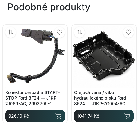
Podobné produkty
Konektor čerpadla START-
Olejová vana / víko
STOP Ford 8F24 — J1KP-
hydraulického bloku Ford
7J069-AC, 2993709-1
8F24 — J1KP-7G004-AC
926.10 Kč
1041.74 Kč