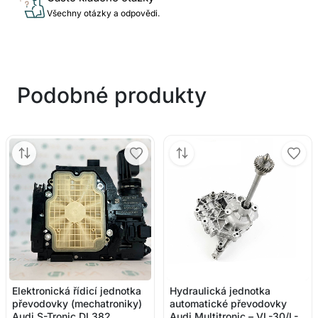
Všechny otázky a odpovědi.
Podobné produkty
Elektronická řídicí jednotka
Hydraulická jednotka
převodovky (mechatroniky)
automatické převodovky
Audi S-Tronic DL382
Audi Multitronic – VL-30/L-