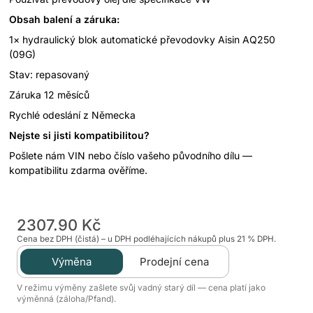
Obsah balení a záruka:
1× hydraulický blok automatické převodovky Aisin AQ250
(09G)
Stav: repasovaný
Záruka 12 měsíců
Rychlé odeslání z Německa
Nejste si jisti kompatibilitou?
Pošlete nám VIN nebo číslo vašeho původního dílu —
kompatibilitu zdarma ověříme.
2307.90 Kč
Cena bez DPH (čistá) – u DPH podléhajících nákupů plus 21 % DPH.
Výměna
Prodejní cena
V režimu výměny zašlete svůj vadný starý díl — cena platí jako
výměnná (záloha/Pfand).