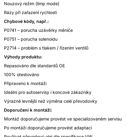
Nouzový režim (limp mode)
Rázy při zařazení rychlosti
Chybové kódy, např.:
P0741 – porucha uzávěrky měniče
P0751 – porucha solenoidu
P2714 – problém s tlakem / řízením ventilů
Výhody produktu:
Repasováno dle standardů OE
100% otestováno
Připraveno k montáži
Ideální pro autoservisy i koncové zákazníky
Výrazně levnější než výměna celé převodovky
Doporučení k montáži:
Montáž doporučujeme provést ve specializovaném servisu
Po montáži doporučujeme provést adaptaci
Používat převodový olej dle specifikace VW