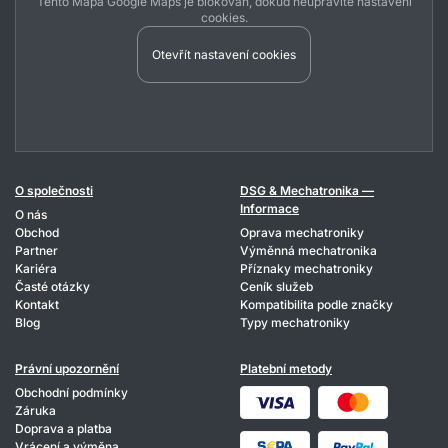
Tento Mapa Google Maps je blokován, dokud neupravíte nastavení
cookies.
Otevřít nastavení cookies
O společnosti
DSG & Mechatronika —
Informace
O nás
Obchod
Oprava mechatroniky
Partner
Výměnná mechatronika
Kariéra
Příznaky mechatroniky
Časté otázky
Ceník služeb
Kontakt
Kompatibilita podle značky
Blog
Typy mechatroniky
Právní upozornění
Platební metody
Obchodní podmínky
Záruka
Doprava a platba
Vrácení a výměna