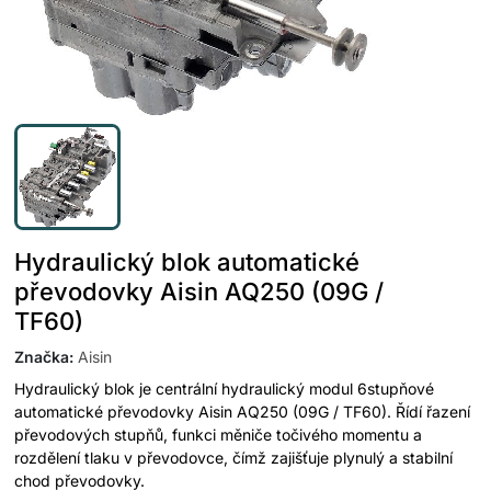
Hydraulický blok automatické
převodovky Aisin AQ250 (09G /
TF60)
Značka
:
Aisin
Hydraulický blok je centrální hydraulický modul 6stupňové
automatické převodovky Aisin AQ250 (09G / TF60). Řídí řazení
převodových stupňů, funkci měniče točivého momentu a
rozdělení tlaku v převodovce, čímž zajišťuje plynulý a stabilní
chod převodovky.