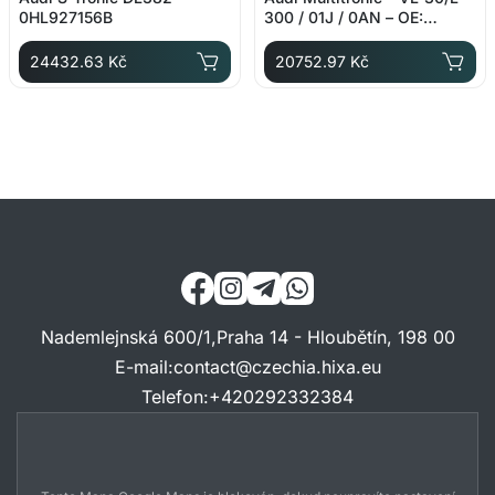
0HL927156B
300 / 01J / 0AN – OE:
01J927156CQ
24432.63 Kč
20752.97 Kč
Nademlejnská 600/1,Praha 14 - Hloubětín, 198 00
E-mail
:
contact@czechia.hixa.eu
Telefon
:
+420292332384