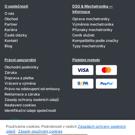
O společnosti
DSG & Mechatronika —
Informace
O nás
Obchod
Oprava mechatroniky
Partner
Výměnná mechatronika
Kariéra
Příznaky mechatroniky
Časté otázky
Ceník služeb
Kontakt
Kompatibilita podle značky
Blog
Typy mechatroniky
Právní upozornění
Platební metody
Obchodní podmínky
Záruka
Doprava a platba
Vrácení a výměna
Právo na odstoupení od smlouvy
Reklamace a záruka
Zásady ochrany osobních údajů
Nastavení cookies
Identifikační údaje společnosti
Používáme cookies. Podrobnosti v našich
Zásadách ochrany osobních
údajů
·
Zásady používání cookies
© 2026 HIXA. Všechna práva vyhrazena.