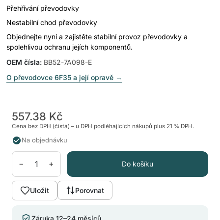
Přehřívání převodovky
Nestabilní chod převodovky
Objednejte nyní a zajistěte stabilní provoz převodovky a
spolehlivou ochranu jejích komponentů.
OEM čísla
:
BB52-7A098-E
O převodovce 6F35 a její opravě
→
557.38 Kč
Cena bez DPH (čistá) – u DPH podléhajících nákupů plus 21 % DPH.
Na objednávku
−
+
Do košíku
Uložit
Porovnat
Záruka 12–24 měsíců