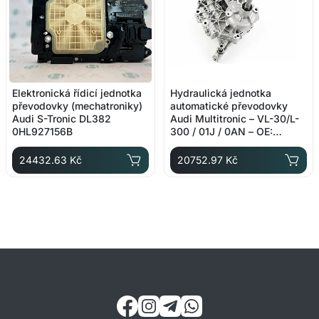
Elektronická řídicí jednotka
Hydraulická jednotka
převodovky (mechatroniky)
automatické převodovky
Audi S-Tronic DL382
Audi Multitronic – VL-30/L-
0HL927156B
300 / 01J / 0AN – OE:
01J927156CQ
24432.63 Kč
20752.97 Kč