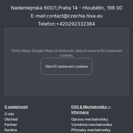
Nademlejnská 600/1,Praha 14 - Hloubětín, 198 00
E-mail
:
contact@czechia.hixa.eu
Telefon
:
+420292332384
Tento Mapa Google Maps je blokován, dokud neupravíte nastavení
cookies.
Otevřít nastavení cookies
O společnosti
DSG & Mechatronika —
Informace
O nás
Obchod
Oprava mechatroniky
Partner
Výměnná mechatronika
Kariéra
Příznaky mechatroniky