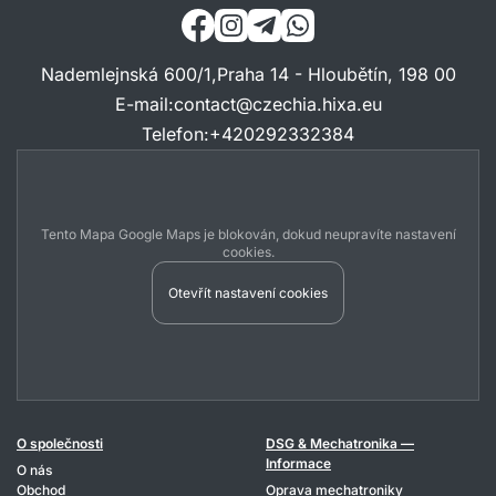
Nademlejnská 600/1,Praha 14 - Hloubětín, 198 00
E-mail
:
contact@czechia.hixa.eu
Telefon
:
+420292332384
Tento Mapa Google Maps je blokován, dokud neupravíte nastavení
cookies.
Otevřít nastavení cookies
O společnosti
DSG & Mechatronika —
Informace
O nás
Obchod
Oprava mechatroniky