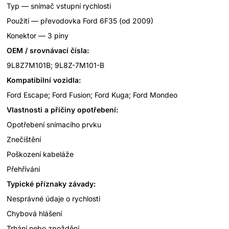
Typ — snímač vstupní rychlosti
Použití — převodovka Ford 6F35 (od 2009)
Konektor — 3 piny
OEM / srovnávací čísla:
9L8Z7M101B; 9L8Z-7M101-B
Kompatibilní vozidla:
Ford Escape; Ford Fusion; Ford Kuga; Ford Mondeo
Vlastnosti a příčiny opotřebení:
Opotřebení snímacího prvku
Znečištění
Poškození kabeláže
Přehřívání
Typické příznaky závady:
Nesprávné údaje o rychlosti
Chybová hlášení
Trhání nebo zpoždění