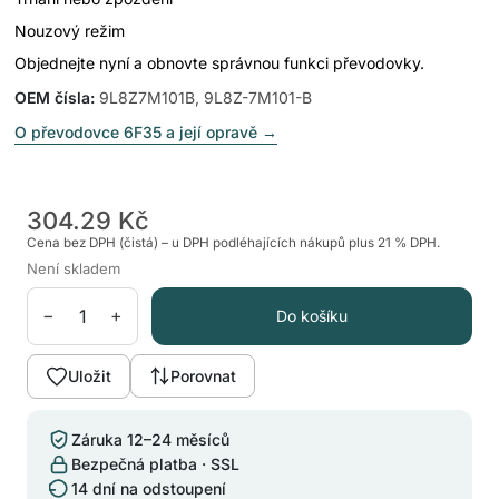
Nouzový režim
Objednejte nyní a obnovte správnou funkci převodovky.
OEM čísla
:
9L8Z7M101B, 9L8Z-7M101-B
O převodovce 6F35 a její opravě
→
304.29 Kč
Cena bez DPH (čistá) – u DPH podléhajících nákupů plus 21 % DPH.
Není skladem
−
+
Do košíku
Uložit
Porovnat
Záruka 12–24 měsíců
Bezpečná platba · SSL
14 dní na odstoupení