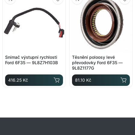
Snímač výstupní rychlosti
Těsnění poloosy levé
Ford 6F35 — 9L8Z7H103B
převodovky Ford 6F35 —
9L8Z1177G
416.25 Kč
81.10 Kč